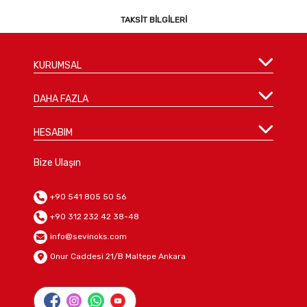
TAKSIT BILGILERI
KURUMSAL
DAHA FAZLA
HESABIM
Bize Ulaşın
+90 541 805 50 56
+90 312 232 42 38-48
info@sevinoks.com
Onur Caddesi 21/B Maltepe Ankara