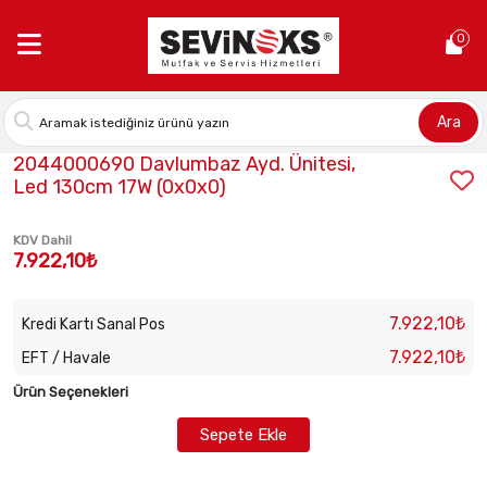
Anasayfa >
2044000690 Davlumbaz Ayd. Ünitesi, Led 130cm 17W
0
Ara
Stok Kodu:
2044000690
2044000690 Davlumbaz Ayd. Ünitesi,
Led 130cm 17W (0x0x0)
KDV Dahil
7.922,10₺
7.922,10₺
Kredi Kartı Sanal Pos
7.922,10₺
EFT / Havale
Ürün Seçenekleri
Sepete Ekle