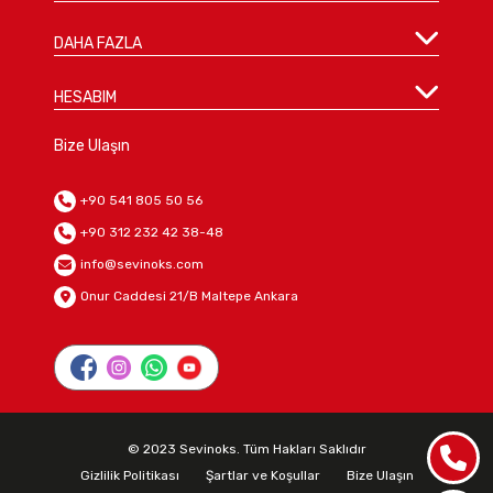
DAHA FAZLA
HESABIM
Bize Ulaşın
+90 541 805 50 56
+90 312 232 42 38-48
info@sevinoks.com
Onur Caddesi 21/B Maltepe Ankara
© 2023 Sevinoks. Tüm Hakları Saklıdır
Gizlilik Politikası
Şartlar ve Koşullar
Bize Ulaşın