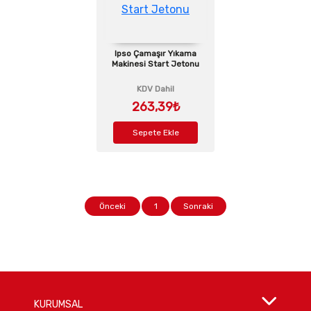
Ipso Çamaşır Yıkama
Makinesi Start Jetonu
KDV Dahil
263,39₺
Sepete Ekle
Önceki
1
Sonraki
KURUMSAL