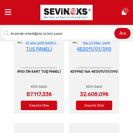
Anasayfa >
Ipso Yedek Parçaları
0
Ara
IPSO ÖN KART TUŞ PANELİ
KEYPAD 16A 4E0011/01/090
KDV Dahil
KDV Dahil
87.117,33₺
32.608,09₺
Sepete Ekle
Sepete Ekle