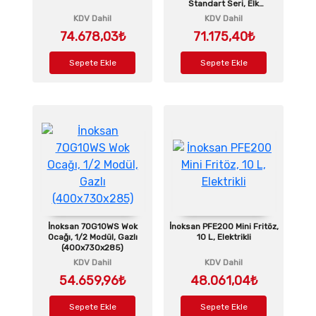
Standart Seri, Elk
(400x900x285)
KDV Dahil
KDV Dahil
74.678,03₺
71.175,40₺
Sepete Ekle
Sepete Ekle
İnoksan 7OG10WS Wok
İnoksan PFE200 Mini Fritöz,
Ocağı, 1/2 Modül, Gazlı
10 L, Elektrikli
(400x730x285)
KDV Dahil
KDV Dahil
54.659,96₺
48.061,04₺
Sepete Ekle
Sepete Ekle