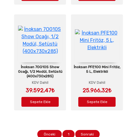
İnoksan 7OG10S Show
İnoksan PFE100 Mini Fritöz,
Ocağı, 1/2 Modül, Setüstü
5 L, Elektrikli
(400x730x285)
KDV Dahil
KDV Dahil
39.592,47₺
25.966,32₺
Sepete Ekle
Sepete Ekle
Önceki
1
Sonraki