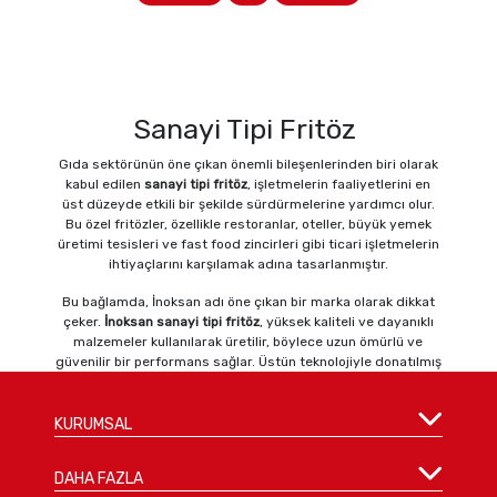
Sanayi Tipi Fritöz
Gıda sektörünün öne çıkan önemli bileşenlerinden biri olarak
kabul edilen
sanayi tipi fritöz
, işletmelerin faaliyetlerini en
üst düzeyde etkili bir şekilde sürdürmelerine yardımcı olur.
Bu özel fritözler, özellikle restoranlar, oteller, büyük yemek
üretimi tesisleri ve fast food zincirleri gibi ticari işletmelerin
ihtiyaçlarını karşılamak adına tasarlanmıştır.
Bu bağlamda, İnoksan adı öne çıkan bir marka olarak dikkat
çeker.
İnoksan sanayi tipi fritöz
, yüksek kaliteli ve dayanıklı
malzemeler kullanılarak üretilir, böylece uzun ömürlü ve
güvenilir bir performans sağlar. Üstün teknolojiyle donatılmış
dijital kontroller ve ayarlanabilir sıcaklık seçenekleri,
kullanıcıların hassas ve etkili bir şekilde pişirme işlemlerini
yönetmelerine olanak tanır. Ayrıca, geniş kapasiteli fritöz
KURUMSAL
sepetleri sayesinde büyük miktarlardaki yiyeceği aynı anda
homojen bir şekilde pişirebilme avantajı sunar.
DAHA FAZLA