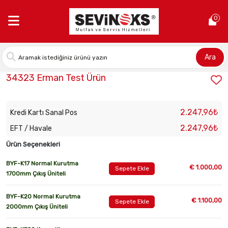
Anasayfa >
34323 Erman Test Ürün
0
Ara
Stok Kodu:
34323
34323 Erman Test Ürün
2.247,96₺
Kredi Kartı Sanal Pos
2.247,96₺
EFT / Havale
Ürün Seçenekleri
BYF-K17 Normal Kurutma
€ 1.000,00
Sepete Ekle
1700mm Çıkış Üniteli
BYF-K20 Normal Kurutma
€ 1.100,00
Sepete Ekle
2000mm Çıkış Üniteli