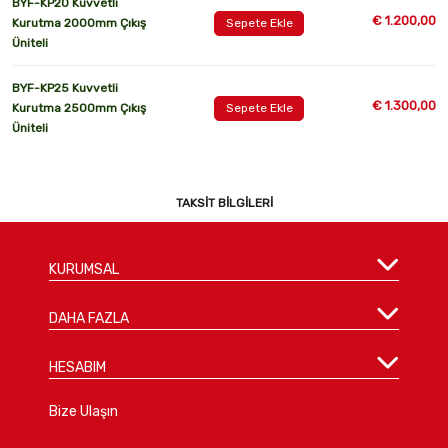
BYF-KP20 Kuvvetli
€ 1.200,00
Kurutma 2000mm Çıkış
Sepete Ekle
Üniteli
BYF-KP25 Kuvvetli
€ 1.300,00
Kurutma 2500mm Çıkış
Sepete Ekle
Üniteli
TAKSIT BILGILERI
KURUMSAL
DAHA FAZLA
HESABIM
Bize Ulaşın