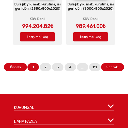
Bulaşık yık. mak. kurutma, ısı
Bulaşık yık. mak. kurutma, ısı
geri dön. (2850x800x2020)
geri dön. (3000x800x2020)
KDV Dahil
KDV Dahil
994.204,82₺
989.461,00₺
İletişime Geç
İletişime Geç
Önceki
1
2
3
4
...
111
Sonraki
KURUMSAL
DAHA FAZLA