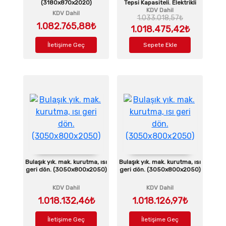
(3180x870x2020)
Tepsi Kapasiteli. Elektrikli
KDV Dahil
KDV Dahil
1.033.018,57₺
1.082.765,88₺
1.018.475,42₺
İletişime Geç
Sepete Ekle
Bulaşık yık. mak. kurutma, ısı
Bulaşık yık. mak. kurutma, ısı
geri dön. (3050x800x2050)
geri dön. (3050x800x2050)
KDV Dahil
KDV Dahil
1.018.132,46₺
1.018.126,97₺
İletişime Geç
İletişime Geç