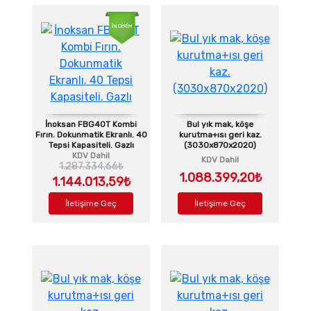
İNDİRİM
İnoksan FBG40T Kombi
Bul yık mak, köşe
Fırın. Dokunmatik Ekranlı. 40
kurutma+ısı geri kaz.
Tepsi Kapasiteli. Gazlı
(3030x870x2020)
KDV Dahil
KDV Dahil
1.287.334,66₺
1.088.399,20₺
1.144.013,59₺
İletişime Geç
İletişime Geç