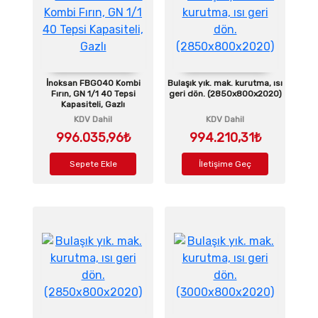
İnoksan FBG040 Kombi
Bulaşık yık. mak. kurutma, ısı
Fırın, GN 1/1 40 Tepsi
geri dön. (2850x800x2020)
Kapasiteli, Gazlı
KDV Dahil
KDV Dahil
996.035,96₺
994.210,31₺
Sepete Ekle
İletişime Geç