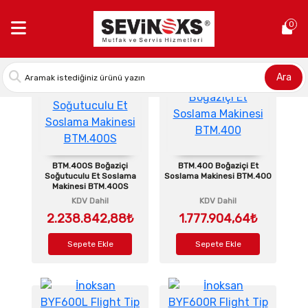
Anasayfa >
Tüm Ürünler
0
Ara
BTM.400S Boğaziçi
BTM.400 Boğaziçi Et
Soğutuculu Et Soslama
Soslama Makinesi BTM.400
Makinesi BTM.400S
KDV Dahil
KDV Dahil
2.238.842,88₺
1.777.904,64₺
Sepete Ekle
Sepete Ekle