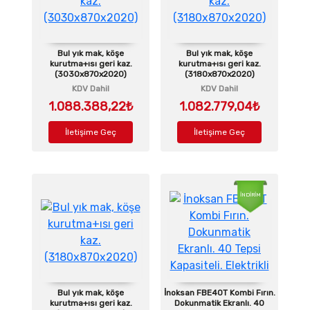
Bul yık mak, köşe
Bul yık mak, köşe
kurutma+ısı geri kaz.
kurutma+ısı geri kaz.
(3030x870x2020)
(3180x870x2020)
KDV Dahil
KDV Dahil
1.088.388,22₺
1.082.779,04₺
İletişime Geç
İletişime Geç
İNDİRİM
Bul yık mak, köşe
İnoksan FBE40T Kombi Fırın.
kurutma+ısı geri kaz.
Dokunmatik Ekranlı. 40