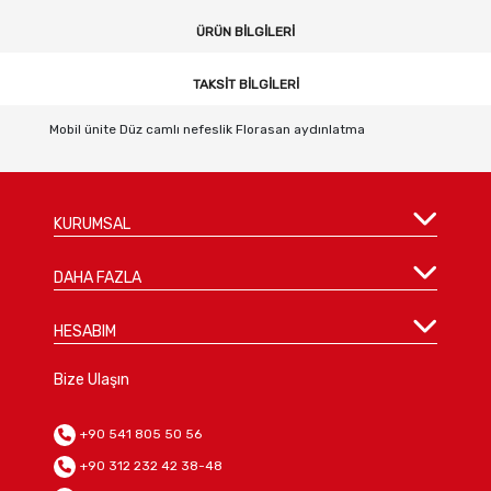
ÜRÜN BILGILERI
TAKSIT BILGILERI
Mobil ünite Düz camlı nefeslik Florasan aydınlatma
KURUMSAL
DAHA FAZLA
HESABIM
Bize Ulaşın
+90 541 805 50 56
+90 312 232 42 38-48