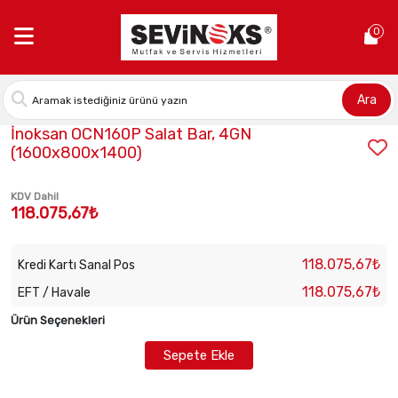
Anasayfa >
İnoksan OCN160P Salat Bar, 4GN (1600x800x1400)
0
Ara
Stok Kodu:
INO-OCN160P
İnoksan OCN160P Salat Bar, 4GN
(1600x800x1400)
KDV Dahil
118.075,67₺
118.075,67₺
Kredi Kartı Sanal Pos
118.075,67₺
EFT / Havale
Ürün Seçenekleri
Sepete Ekle