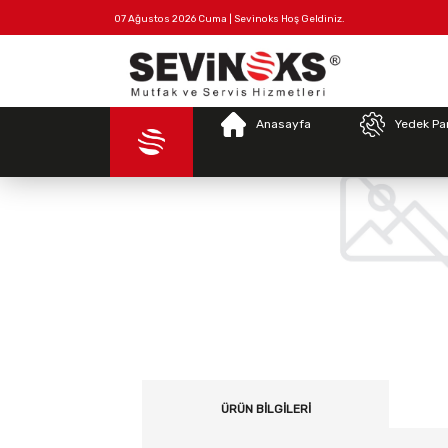
07 Ağustos 2026 Cuma | Sevinoks Hoş Geldiniz.
Tüm
Hakkımızda
İletişim
Ürünler
Anasayfa
Yedek Pa
ÜRÜN BILGILERI