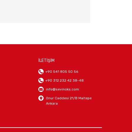
İLETİŞİM
+90 541 805 50 56
+90 312 232 42 38-48
info@sevinoks.com
Onur Caddesi 21/B Maltepe
Ankara