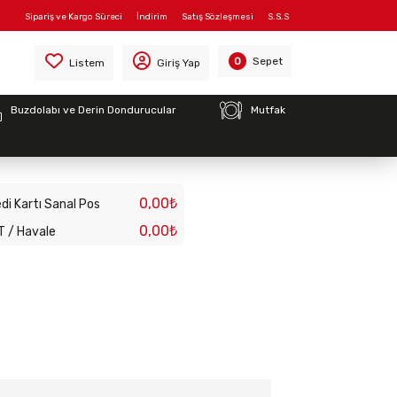
Sipariş ve Kargo Süreci
İndirim
Satış Sözleşmesi
S.S.S
Sepet
0
Listem
Giriş Yap
Buzdolabı ve Derin Dondurucular
Mutfak
RU KISA MİL
0,00₺
di Kartı Sanal Pos
0,00₺
T / Havale