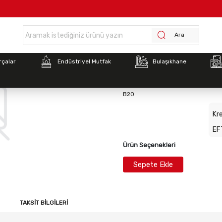
Anasayfa >
ATALAY ABS FAN MOTORU KISA MİL
Ara
Stok Kodu:
7071761014
rçalar
Endüstriyel Mutfak
Bulaşıkhane
ATALAY ABS FAN MOTO
B20
Kre
EF
Ürün Seçenekleri
Sepete Ekle
TAKSIT BILGILERI