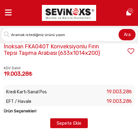
Anasayfa >
İnoksan FKA040T Konveksiyonlu Fırın Tepsi Taşıma A
0
Ara
Stok Kodu:
INO-FKA040T
İnoksan FKA040T Konveksiyonlu Fırın
Tepsi Taşıma Arabası (633x1014x200)
KDV Dahil
19.003,28₺
19.003,28₺
Kredi Kartı Sanal Pos
19.003,28₺
EFT / Havale
Ürün Seçenekleri
Sepete Ekle