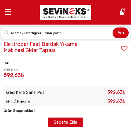
Anasayfa >
Elettrobar Fast Bardak Yıkama Makinesi Gider Tapas
0
Ara
Stok Kodu:
ELE-142060
Elettrobar Fast Bardak Yıkama
Makinesi Gider Tapası
C45
KDV Dahil
592,63₺
592,63₺
Kredi Kartı Sanal Pos
592,63₺
EFT / Havale
Ürün Seçenekleri
Sepete Ekle