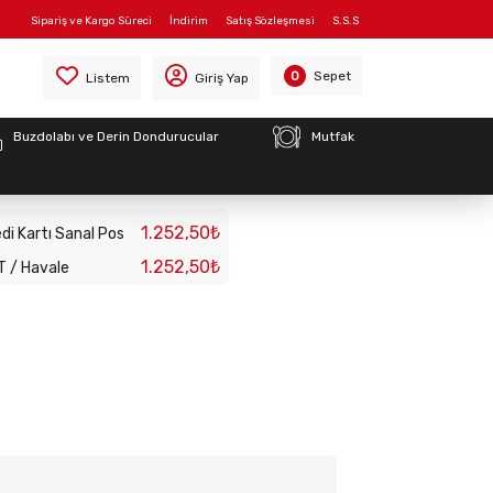
Sipariş ve Kargo Süreci
İndirim
Satış Sözleşmesi
S.S.S
Sepet
0
Listem
Giriş Yap
Buzdolabı ve Derin Dondurucular
Mutfak
ıcı 2000W/230V
1.252,50₺
di Kartı Sanal Pos
1.252,50₺
T / Havale