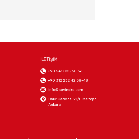
İLETİŞİM
+90 541 805 50 56
+90 312 232 42 38-48
info@sevinoks.com
Onur Caddesi 21/B Maltepe
Ankara