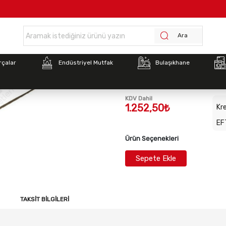
Anasayfa >
Benmari Rezistans Isıtıcı 2000W/230V
Ara
Stok Kodu:
7071742010
rçalar
Endüstriyel Mutfak
Bulaşıkhane
Benmari Rezistans Isıt
KDV Dahil
1.252,50₺
Kre
EF
Ürün Seçenekleri
Sepete Ekle
TAKSIT BILGILERI