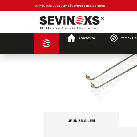
07 Ağustos 2026 Cuma | Sevinoks Hoş Geldiniz.
Tüm
Hakkımızda
İletişim
Ürünler
Anasayfa
Yedek Pa
ÜRÜN BILGILERI