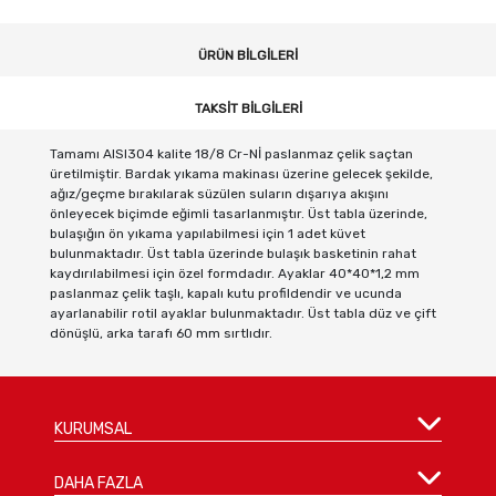
ÜRÜN BILGILERI
TAKSIT BILGILERI
Tamamı AISI304 kalite 18/8 Cr-Nİ paslanmaz çelik saçtan
üretilmiştir. Bardak yıkama makinası üzerine gelecek şekilde,
ağız/geçme bırakılarak süzülen suların dışarıya akışını
önleyecek biçimde eğimli tasarlanmıştır. Üst tabla üzerinde,
bulaşığın ön yıkama yapılabilmesi için 1 adet küvet
bulunmaktadır. Üst tabla üzerinde bulaşık basketinin rahat
kaydırılabilmesi için özel formdadır. Ayaklar 40*40*1,2 mm
paslanmaz çelik taşlı, kapalı kutu profildendir ve ucunda
ayarlanabilir rotil ayaklar bulunmaktadır. Üst tabla düz ve çift
dönüşlü, arka tarafı 60 mm sırtlıdır.
KURUMSAL
DAHA FAZLA