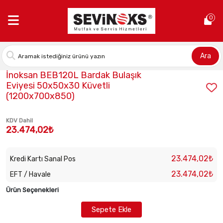
Anasayfa >
İnoksan BEB120L Bardak Bulaşık Eviyesi 50x50x30 K
0
Ara
Stok Kodu:
INO-BEB120L
İnoksan BEB120L Bardak Bulaşık
Eviyesi 50x50x30 Küvetli
(1200x700x850)
KDV Dahil
23.474,02₺
23.474,02₺
Kredi Kartı Sanal Pos
23.474,02₺
EFT / Havale
Ürün Seçenekleri
Sepete Ekle