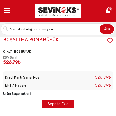
Anasayfa >
BOŞALTMA POMP.BÜYÜK
0
Ara
Stok Kodu:
BEKATECH 115511BÜYÜK POM.
BOŞALTMA POMP.BÜYÜK
C-ALT- BOŞ BÜYÜK
KDV Dahil
526,79₺
526,79₺
Kredi Kartı Sanal Pos
526,79₺
EFT / Havale
Ürün Seçenekleri
Sepete Ekle