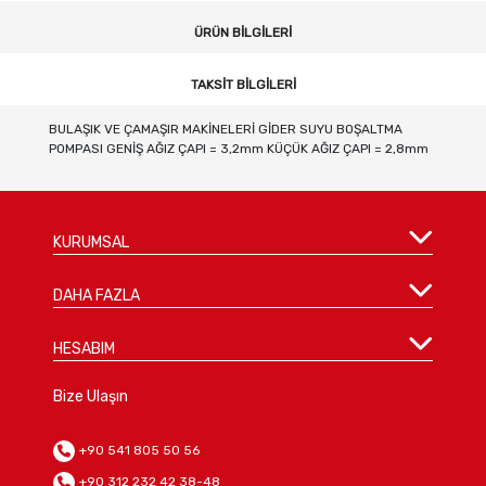
ÜRÜN BILGILERI
TAKSIT BILGILERI
BULAŞIK VE ÇAMAŞIR MAKİNELERİ GİDER SUYU BOŞALTMA
POMPASI GENİŞ AĞIZ ÇAPI = 3,2mm KÜÇÜK AĞIZ ÇAPI = 2,8mm
KURUMSAL
DAHA FAZLA
HESABIM
Bize Ulaşın
+90 541 805 50 56
+90 312 232 42 38-48