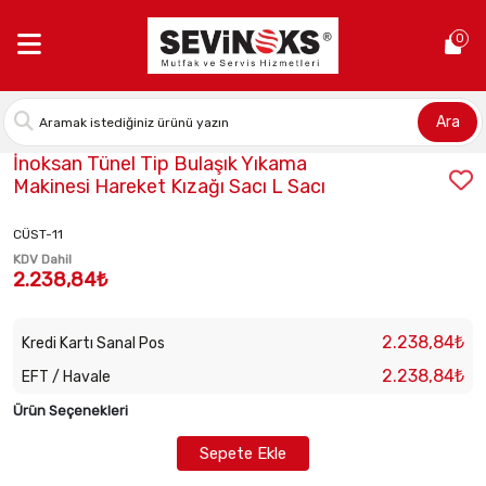
Anasayfa >
İnoksan Tünel Tip Bulaşık Yıkama Makinesi Hareket Kı
0
Ara
Stok Kodu:
2042330122
İnoksan Tünel Tip Bulaşık Yıkama
Makinesi Hareket Kızağı Sacı L Sacı
CÜST-11
KDV Dahil
2.238,84₺
2.238,84₺
Kredi Kartı Sanal Pos
2.238,84₺
EFT / Havale
Ürün Seçenekleri
Sepete Ekle