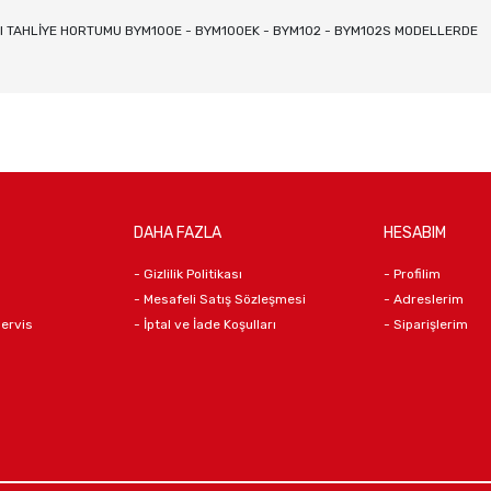
I TAHLİYE HORTUMU BYM100E - BYM100EK - BYM102 - BYM102S MODELLERDE
DAHA FAZLA
HESABIM
- Gizlilik Politikası
- Profilim
- Mesafeli Satış Sözleşmesi
- Adreslerim
Servis
- İptal ve İade Koşulları
- Siparişlerim