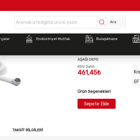
Anasayfa >
TAHLİYE HORT. RAL BEYAZ
Ara
Stok Kodu:
2012090014
rçalar
Endüstriyel Mutfak
Bulaşıkhane
TAHLİYE HORT. RAL B
AŞAĞI DEPO
KDV Dahil
461,45₺
Kre
EF
Ürün Seçenekleri
Sepete Ekle
TAKSIT BILGILERI