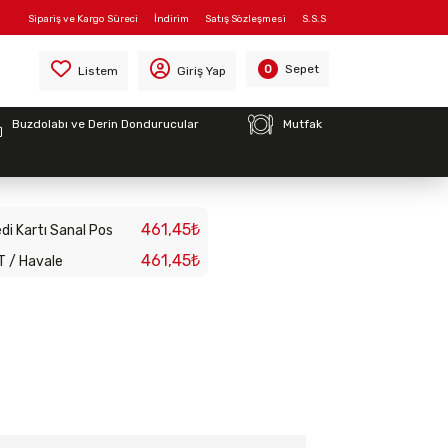
Sipariş ve Kargo Süreci
İndirim
Satış Sözleşmesi
S.S.S
Sepet
0
Listem
Giriş Yap
Buzdolabı ve Derin Dondurucular
Mutfak
EYAZ
461,45₺
di Kartı Sanal Pos
461,45₺
T / Havale