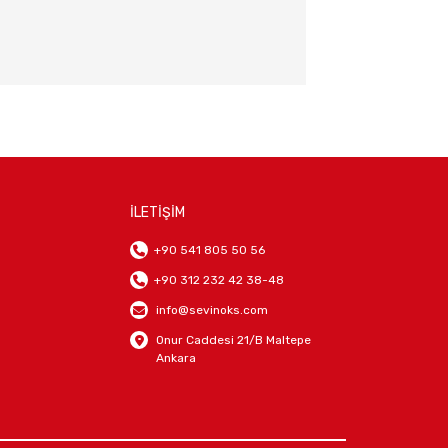
İLETİŞİM
+90 541 805 50 56
+90 312 232 42 38-48
info@sevinoks.com
Onur Caddesi 21/B Maltepe
Ankara