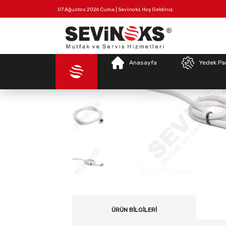
07 Ağustos 2026 Cuma | Sevinoks Hoş Geldiniz.
Tüm
Hakkımızda
İletişim
Ürünler
Anasayfa
Yedek Pa
ÜRÜN BILGILERI