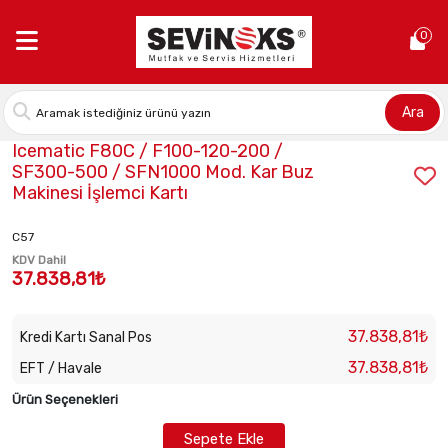
Anasayfa >
Icematic F80C / F100-120-200 / SF300-500 / SFN1000 
0
Ara
Stok Kodu:
CAS-81469134/0
Icematic F80C / F100-120-200 /
SF300-500 / SFN1000 Mod. Kar Buz
Makinesi İşlemci Kartı
C57
KDV Dahil
37.838,81₺
37.838,81₺
Kredi Kartı Sanal Pos
37.838,81₺
EFT / Havale
Ürün Seçenekleri
Sepete Ekle