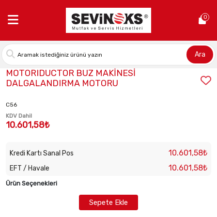
Anasayfa >
MOTORIDUCTOR BUZ MAKİNESİ DALGALANDIRMA MO
0
Ara
Stok Kodu:
CAS-19440059/1
MOTORIDUCTOR BUZ MAKİNESİ
DALGALANDIRMA MOTORU
C56
KDV Dahil
10.601,58₺
10.601,58₺
Kredi Kartı Sanal Pos
10.601,58₺
EFT / Havale
Ürün Seçenekleri
Sepete Ekle