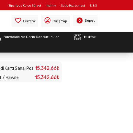
Sipariş ve Kargo Süreci
İndirim
Satış Sözleşmesi
S.S.S
Sepet
0
Listem
Giriş Yap
Buzdolabı ve Derin Dondurucular
Mutfak
 Evaparatörü
15.342,66₺
di Kartı Sanal Pos
15.342,66₺
T / Havale