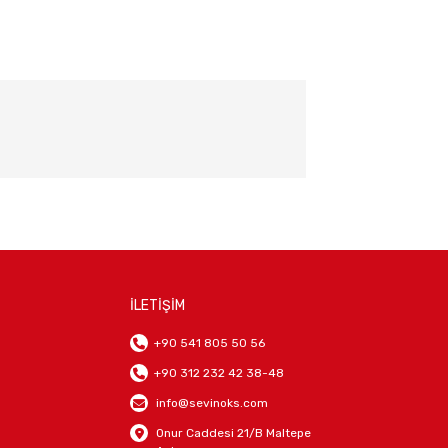
İLETİŞİM
+90 541 805 50 56
+90 312 232 42 38-48
info@sevinoks.com
Onur Caddesi 21/B Maltepe