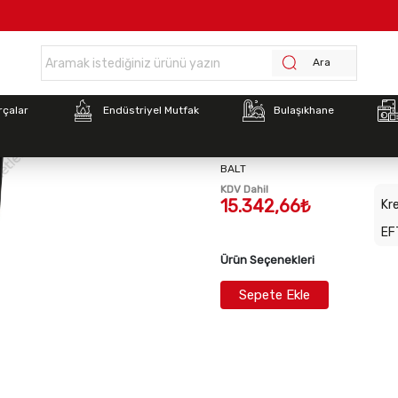
Anasayfa >
İnoksan Soğutma Dolabı Evaparatörü
Ara
Stok Kodu:
2011130318
rçalar
Endüstriyel Mutfak
Bulaşıkhane
İnoksan Soğutma Dolabı
BALT
KDV Dahil
15.342,66₺
Kre
EF
Ürün Seçenekleri
Sepete Ekle