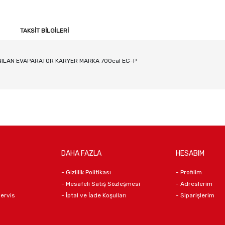
TAKSIT BILGILERI
ILAN EVAPARATÖR KARYER MARKA 700cal EG-P
DAHA FAZLA
HESABIM
- Gizlilik Politikası
- Profilim
- Mesafeli Satış Sözleşmesi
- Adreslerim
Servis
- İptal ve İade Koşulları
- Siparişlerim