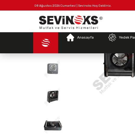
08 Ağustos 2026 Cumartesi | Sevinoks Hoş Geldiniz.
Tüm
Hakkımızda
İletişim
Ürünler
Anasayfa
Yedek Pa