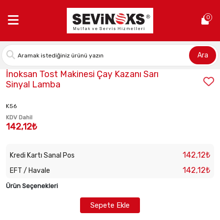
Anasayfa >
İnoksan Tost Makinesi Çay Kazanı Sarı Sinyal Lamba
0
Ara
Stok Kodu:
2010080004
İnoksan Tost Makinesi Çay Kazanı Sarı
Sinyal Lamba
K56
KDV Dahil
142,12₺
142,12₺
Kredi Kartı Sanal Pos
142,12₺
EFT / Havale
Ürün Seçenekleri
Sepete Ekle