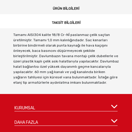
ÜRÜN BILGILERI
TAKSIT BILGILERI
Tamamı AISI304 kalite 18/8 Cr-Nİ paslanmaz çelik saçtan
üretilmiştir. Tamamı 1,0 mm kalınlığındadır. Sac kenarları
birbirine bindirmeli olarak punta kaynağı ile hava kaçışını
önleyecek, baca basıncını düşürmeyecek şekilde
birleştirilmiştir. Davlumbazın tavana montajı çelik dubellerle ve
üzeri plastik kaplı çelik askı halatlarıyla yapılacaktır. Davlumbaz
halat bağlantısı özel yüksek dayanımlı geçme kancalarıyla
yapılacaktır. 60 mm yağ kanalı ve yağ kanalında biriken
yağların tahliyesi için küresel vana bulunmaktadır. İsteğe göre
etanj tip armatürlerle aydınlatma imkanı bulunmaktadır.
KURUMSAL
DAHA FAZLA