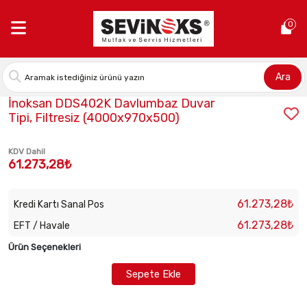
Anasayfa >
İnoksan DDS402K Davlumbaz Duvar Tipi, Filtresiz (
0
Ara
Stok Kodu:
INO-DDS402K
İnoksan DDS402K Davlumbaz Duvar
Tipi, Filtresiz (4000x970x500)
KDV Dahil
61.273,28₺
61.273,28₺
Kredi Kartı Sanal Pos
61.273,28₺
EFT / Havale
Ürün Seçenekleri
Sepete Ekle