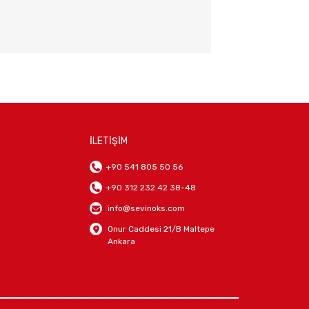
İLETİŞİM
+90 541 805 50 56
+90 312 232 42 38-48
info@sevinoks.com
Onur Caddesi 21/B Maltepe
Ankara