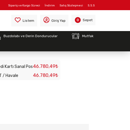
Sipariş ve Kargo Süreci
İndirim
Satış Sözleşmesi
S.S.S
10)
Sepet
0
Listem
Giriş Yap
Buzdolabı ve Derin Dondurucular
Mutfak
 Izgara Davlumbazı
46.780,49₺
di Kartı Sanal Pos
46.780,49₺
T / Havale