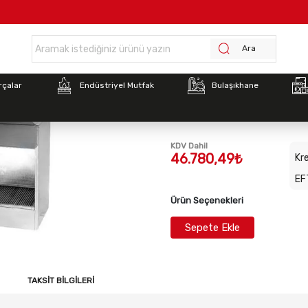
asayfa >
İnoksan PIK152 Kömürlü Izgara Davlumbazı 150cm (1500x650x11
Ara
Stok Kodu:
INO-PIK152
rçalar
Endüstriyel Mutfak
Bulaşıkhane
İnoksan PIK152 Kömürlü
150cm (1500x650x1110)
KDV Dahil
46.780,49₺
Kre
EF
Ürün Seçenekleri
Sepete Ekle
TAKSIT BILGILERI