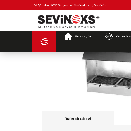
06 Ağustos 2026 Perşembe | Sevinoks Hoş Geldiniz.
An
Tüm
Hakkımızda
İletişim
Ürünler
Anasayfa
Yedek Pa
ÜRÜN BILGILERI