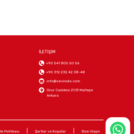
İLETİŞİM
+90 541 805 50 56
+90 312 232 42 38-48
info@sevinoks.com
Onur Caddesi 21/B Maltepe
Ankara
|
|
lik Politikası
Şartlar ve Koşullar
Bize Ulaşın