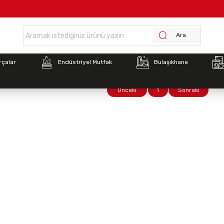
Anasayfa >
Dinlendirme Üniteleri
Ara
rçalar
Endüstriyel Mutfak
Bulaşıkhane
Önceki
1
Sonraki