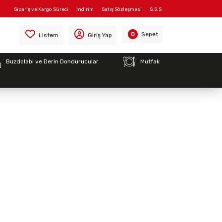
Sipariş ve Kargo Süreci
İndirim
Satış Sözleşmesi
S.S.S
Sepet
0
Listem
Giriş Yap
Buzdolabı ve Derin Dondurucular
Mutfak