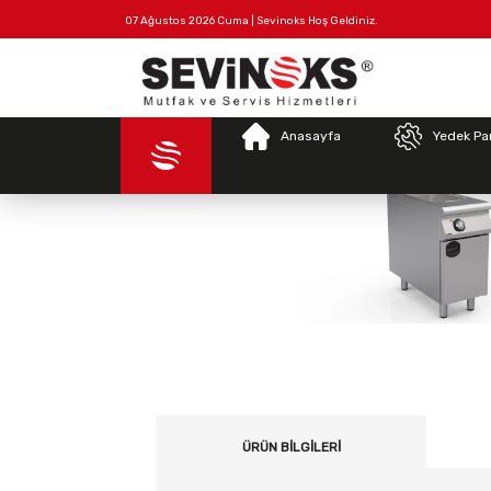
07 Ağustos 2026 Cuma | Sevinoks Hoş Geldiniz.
Tüm
Hakkımızda
İletişim
Ürünler
Anasayfa
Yedek Pa
ÜRÜN BILGILERI