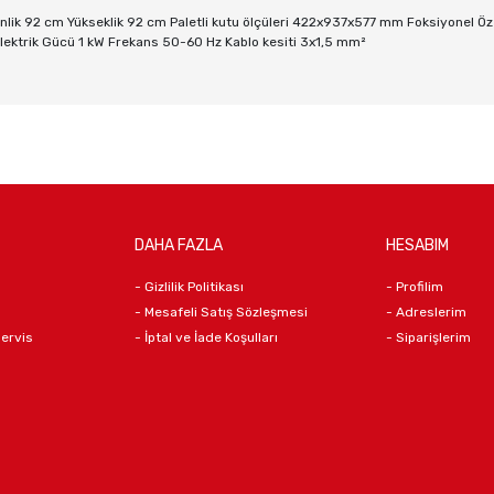
nlik 92 cm Yükseklik 92 cm Paletli kutu ölçüleri 422x937x577 mm Foksiyonel Özell
Elektrik Gücü 1 kW Frekans 50-60 Hz Kablo kesiti 3x1,5 mm²
DAHA FAZLA
HESABIM
- Gizlilik Politikası
- Profilim
- Mesafeli Satış Sözleşmesi
- Adreslerim
Servis
- İptal ve İade Koşulları
- Siparişlerim