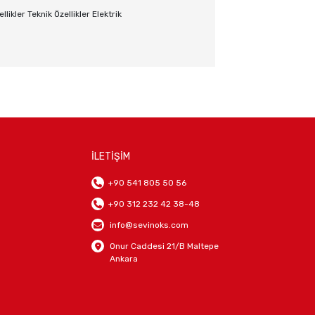
ikler Teknik Özellikler Elektrik
İLETİŞİM
+90 541 805 50 56
+90 312 232 42 38-48
info@sevinoks.com
Onur Caddesi 21/B Maltepe
Ankara