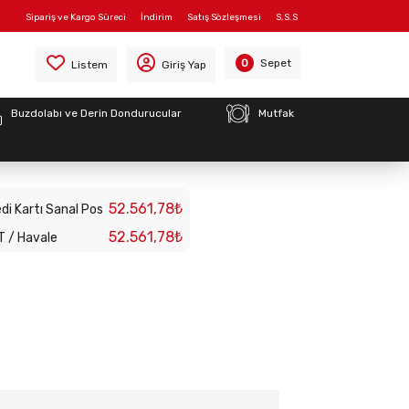
Sipariş ve Kargo Süreci
İndirim
Satış Sözleşmesi
S.S.S
)
Sepet
0
Listem
Giriş Yap
Buzdolabı ve Derin Dondurucular
Mutfak
nlendirici, 1/2
52.561,78₺
di Kartı Sanal Pos
52.561,78₺
T / Havale