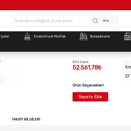
Anasayfa >
İnoksan 9HE10 Patates Dinlendirici, 1/2 Modül (400x900x850
Ara
Stok Kodu:
INO-9HE10
rçalar
Endüstriyel Mutfak
Bulaşıkhane
İnoksan 9HE10 Patates Di
Modül (400x900x850)
KDV Dahil
52.561,78₺
Kre
EF
Ürün Seçenekleri
Sepete Ekle
TAKSIT BILGILERI