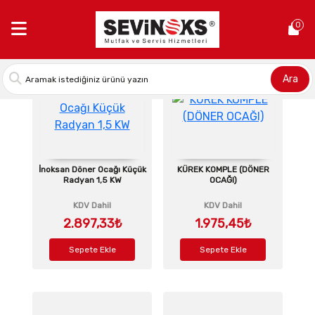
Anasayfa >
Döner Ocakları Yedek Parçaları
0
Ara
İnoksan Döner Ocağı Küçük
KÜREK KOMPLE (DÖNER
Radyan 1,5 KW
OCAĞI)
KDV Dahil
KDV Dahil
2.897,33₺
1.975,45₺
Sepete Ekle
Sepete Ekle