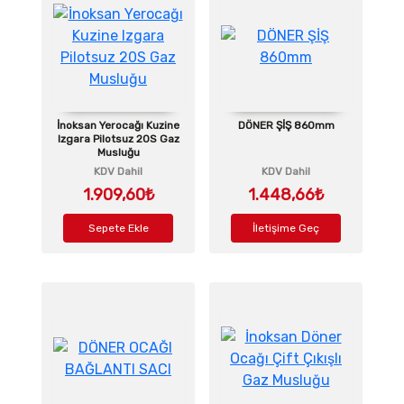
İnoksan Yerocağı Kuzine
DÖNER ŞİŞ 860mm
Izgara Pilotsuz 20S Gaz
Musluğu
KDV Dahil
KDV Dahil
1.909,60₺
1.448,66₺
Sepete Ekle
İletişime Geç