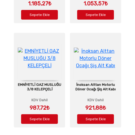
1.185,27₺
1.053,57₺
Sepete Ekle
Sepete Ekle
EMNİYETLİ GAZ MUSLUĞU
İnoksan Alttan Motorlu
3/8 KELEPÇELİ
Döner Ocağı Şiş Alt Kabı
KDV Dahil
KDV Dahil
987,72₺
921,88₺
Sepete Ekle
Sepete Ekle