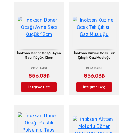
İnoksan Döner Ocağı Ayna
İnoksan Kuzine Ocak Tek
Sacı Küçük 12cm
Çıkışılı Gaz Musluğu
KDV Dahil
KDV Dahil
856,03₺
856,03₺
İletişime Geç
İletişime Geç