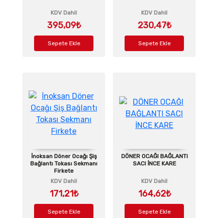
KDV Dahil
KDV Dahil
395,09₺
230,47₺
Sepete Ekle
Sepete Ekle
İnoksan Döner Ocağı Şiş
DÖNER OCAĞI BAĞLANTI
Bağlantı Tokası Sekmanı
SACI İNCE KARE
Firkete
KDV Dahil
KDV Dahil
171,21₺
164,62₺
Sepete Ekle
Sepete Ekle