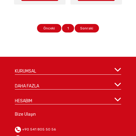
Önceki
1
Sonraki
KURUMSAL
DAHA FAZLA
HESABIM
Bize Ulaşın
+90 541 805 50 56