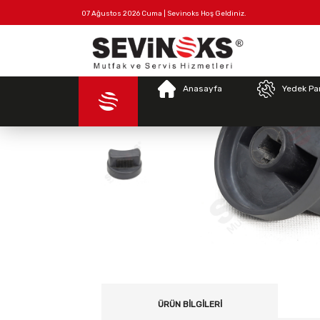
07 Ağustos 2026 Cuma | Sevinoks Hoş Geldiniz.
Anasayfa
Tüm
Hakkımızda
İletişim
Ürünler
Anasayfa
Yedek Pa
ÜRÜN BILGILERI