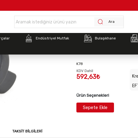
 >
Elettrobar 1040S Bulaşık Yıkama Makinesi Yuvarlak Çevirmeli Fonksiy
Ara
Stok Kodu:
ELE-999106
rçalar
Endüstriyel Mutfak
Bulaşıkhane
Elettrobar 1040S Bulaşı
Yuvarlak Çevirmeli Fon
K78
KDV Dahil
592,63₺
Kre
EF
Ürün Seçenekleri
Sepete Ekle
TAKSIT BILGILERI