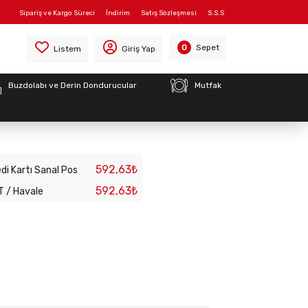
Sipariş ve Kargo Süreci
İndirim
Satış Sözleşmesi
S.S.S
on Düğmesi
Sepet
0
Listem
Giriş Yap
Buzdolabı ve Derin Dondurucular
Mutfak
k Yıkama Makinesi
ksiyon Düğmesi
592,63₺
di Kartı Sanal Pos
592,63₺
T / Havale