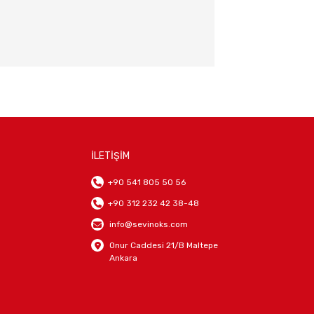
İLETİŞİM
+90 541 805 50 56
+90 312 232 42 38-48
info@sevinoks.com
Onur Caddesi 21/B Maltepe
Ankara