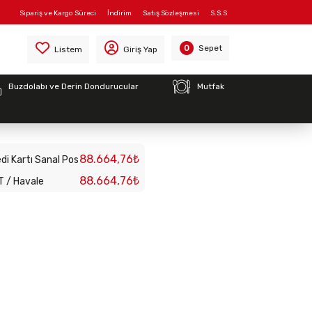
Sipariş ve Kargo Süreci
İndirim
Satış Sözleşmesi
S.S.S
Sepet
0
Listem
Giriş Yap
Buzdolabı ve Derin Dondurucular
Mutfak
PO TİPİ BUZDOLABI
88.664,76₺
di Kartı Sanal Pos
88.664,76₺
T / Havale