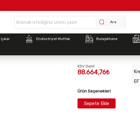
Anasayfa >
LX DN 811 İNOKSAN DEPO TİPİ BUZDOLABI TEK KAPI -18/-22
Ara
Stok Kodu:
LX DN 811
rçalar
Endüstriyel Mutfak
Bulaşıkhane
LX DN 811 İNOKSAN DE
TEK KAPI -18/-22
KDV Dahil
88.664,76₺
Kre
EF
Ürün Seçenekleri
Sepete Ekle