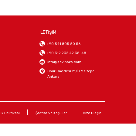
İLETİŞİM
+90 541 805 50 56
+90 312 232 42 38-48
info@sevinoks.com
Onur Caddesi 21/B Maltepe
Ankara
|
|
lik Politikası
Şartlar ve Koşullar
Bize Ulaşın