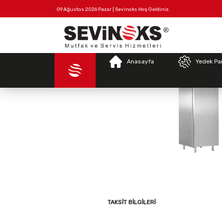
09 Ağustos 2026 Pazar | Sevinoks Hoş Geldiniz.
Tüm
Hakkımızda
İletişim
Ürünler
Anasayfa
Yedek Pa
TAKSIT BILGILERI