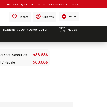
Sipariş ve Kargo Süreci
İndirim
Satış Sözleşmesi
S.S.S
Sepet
0
Listem
Giriş Yap
Buzdolabı ve Derin Dondurucular
Mutfak
tart Düğmesi
688,88₺
di Kartı Sanal Pos
688,88₺
T / Havale