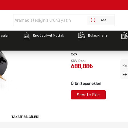
Anasayfa >
Animo Kahve Makinesi Start Düğmesi
Ara
Stok Kodu:
ANI-02096
rçalar
Endüstriyel Mutfak
Bulaşıkhane
Animo Kahve Makinesi S
C69
KDV Dahil
688,88₺
Kre
EF
Ürün Seçenekleri
Sepete Ekle
TAKSIT BILGILERI