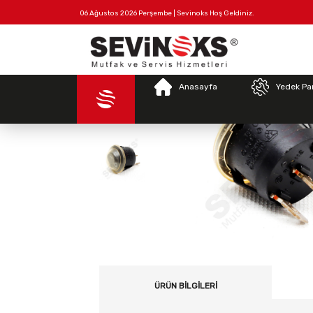
06 Ağustos 2026 Perşembe | Sevinoks Hoş Geldiniz.
Tüm
Hakkımızda
İletişim
Ürünler
Anasayfa
Yedek Pa
ÜRÜN BILGILERI