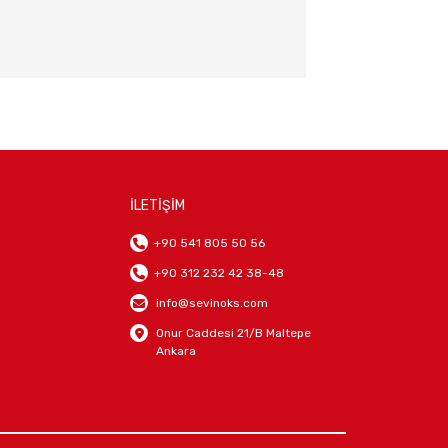
İLETİŞİM
+90 541 805 50 56
+90 312 232 42 38-48
info@sevinoks.com
Onur Caddesi 21/B Maltepe
Ankara