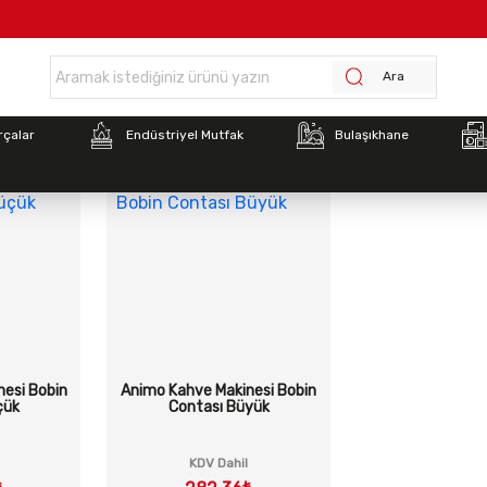
Anasayfa >
Filtre Kahve Makineleri Yedek Parçaları
Ara
rçalar
Endüstriyel Mutfak
Bulaşıkhane
esi Bobin
Animo Kahve Makinesi Bobin
çük
Contası Büyük
KDV Dahil