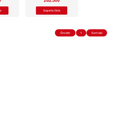
₺
282,36₺
e
Sepete Ekle
Önceki
1
Sonraki