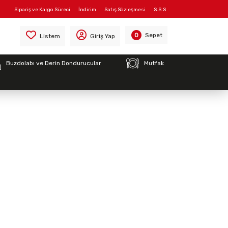
Sipariş ve Kargo Süreci
İndirim
Satış Sözleşmesi
S.S.S
Sepet
0
Listem
Giriş Yap
Buzdolabı ve Derin Dondurucular
Mutfak