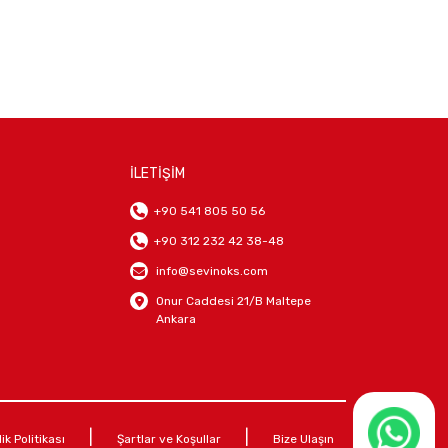
İLETİŞİM
+90 541 805 50 56
+90 312 232 42 38-48
info@sevinoks.com
Onur Caddesi 21/B Maltepe
Ankara
|
|
lik Politikası
Şartlar ve Koşullar
Bize Ulaşın