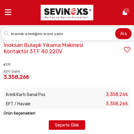
Anasayfa >
İnoksan Bulaşık Yıkama Makinesi Kontaktör 3TF 40 
0
Ara
Stok Kodu:
2010060102
İnoksan Bulaşık Yıkama Makinesi
Kontaktör 3TF 40 220V
K171
KDV Dahil
3.358,26₺
3.358,26₺
Kredi Kartı Sanal Pos
3.358,26₺
EFT / Havale
Ürün Seçenekleri
Sepete Ekle