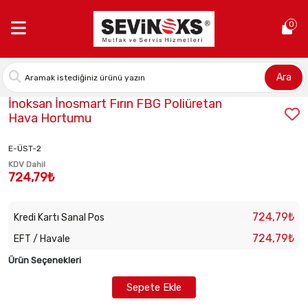
Anasayfa >
İnoksan İnosmart Fırın FBG Poliüretan Hava Hortum
0
Ara
Stok Kodu:
1004050050
İnoksan İnosmart Fırın FBG Poliüretan
Hava Hortumu
E-ÜST-2
KDV Dahil
724,79₺
724,79₺
Kredi Kartı Sanal Pos
724,79₺
EFT / Havale
Ürün Seçenekleri
Sepete Ekle