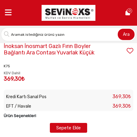
Anasayfa >
İnoksan İnosmart Gazlı Fırın Boyler Bağlantı Ara Con
0
Ara
Stok Kodu:
2022116203
İnoksan İnosmart Gazlı Fırın Boyler
Bağlantı Ara Contası Yuvarlak Küçük
K75
KDV Dahil
369,30₺
369,30₺
Kredi Kartı Sanal Pos
369,30₺
EFT / Havale
Ürün Seçenekleri
Sepete Ekle