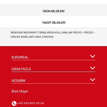
ÜRÜN BILGILERI
TAKSIT BILGILERI
İNOKSAN İNOSMART FIRINLARDA KULLANILAN FBG10 -FBG20 -
FBG40 BAĞLANTI ARA CONTASI
KURUMSAL
DAHA FAZLA
HESABIM
Bize Ulaşın
+90 541 805 50 56