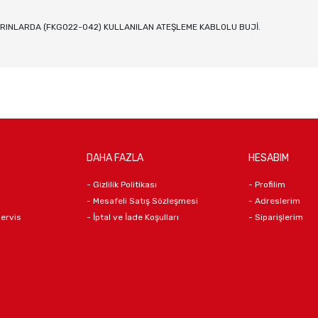
IRINLARDA (FKG022-042) KULLANILAN ATEŞLEME KABLOLU BUJİ.
DAHA FAZLA
HESABIM
- Gizlilik Politikası
- Profilim
- Mesafeli Satış Sözleşmesi
- Adreslerim
Servis
- İptal ve İade Koşulları
- Siparişlerim