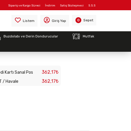
Sipariş ve Kargo Süreci
İndirim
Satış Sözleşmesi
S.S.S
Sepet
0
Listem
Giriş Yap
Buzdolabı ve Derin Dondurucular
Mutfak
rın Ateşleme Bujisi
362,17₺
di Kartı Sanal Pos
362,17₺
T / Havale