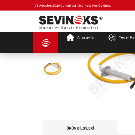
08 Ağustos 2026 Cumartesi | Sevinoks Hoş Geldiniz.
Tüm
Hakkımızda
İletişim
Ürünler
Anasayfa
Yedek Pa
ÜRÜN BILGILERI