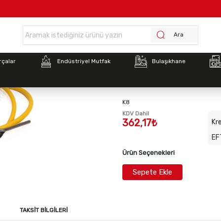
Anasayfa >
İnoksan Konveksiyonlu Fırın Ateşleme Bujisi Kablolu
Ara
Stok Kodu:
2011080104
rçalar
Endüstriyel Mutfak
Bulaşıkhane
İnoksan Konveksiyonlu Fı
Kablolu
K8
KDV Dahil
362,17₺
Kre
EF
Ürün Seçenekleri
Sepete Ekle
TAKSIT BILGILERI