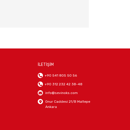
İLETİŞİM
+90 541 805 50 56
+90 312 232 42 38-48
info@sevinoks.com
Onur Caddesi 21/B Maltepe
Ankara