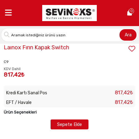
Anasayfa >
Laınox Fırın Kapak Switch
0
Ara
Stok Kodu:
LAI-R65260540
Laınox Fırın Kapak Switch
C9
KDV Dahil
817,42₺
817,42₺
Kredi Kartı Sanal Pos
817,42₺
EFT / Havale
Ürün Seçenekleri
Sepete Ekle