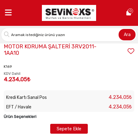
Anasayfa >
MOTOR KORUMA ŞALTERİ 3RV2011-1AA10
0
Ara
Stok Kodu:
2010010336
MOTOR KORUMA ŞALTERİ 3RV2011-
1AA10
K169
KDV Dahil
4.234,05₺
4.234,05₺
Kredi Kartı Sanal Pos
4.234,05₺
EFT / Havale
Ürün Seçenekleri
Sepete Ekle