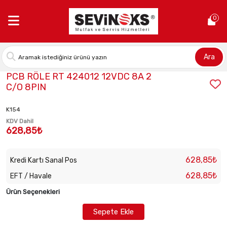
Anasayfa >
PCB RÖLE RT 424012 12VDC 8A 2 C/O 8PIN
0
Ara
Stok Kodu:
2010090025
PCB RÖLE RT 424012 12VDC 8A 2
C/O 8PIN
K154
KDV Dahil
628,85₺
628,85₺
Kredi Kartı Sanal Pos
628,85₺
EFT / Havale
Ürün Seçenekleri
Sepete Ekle