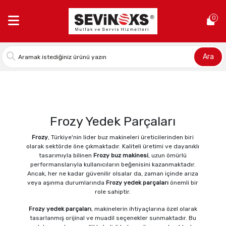
Anasayfa >
Frozy Yedek Parçaları
0
Ara
Önceki
1
Sonraki
Frozy Yedek Parçaları
Frozy
, Türkiye'nin lider buz makineleri üreticilerinden biri
olarak sektörde öne çıkmaktadır. Kaliteli üretimi ve dayanıklı
tasarımıyla bilinen
Frozy buz makinesi
, uzun ömürlü
performanslarıyla kullanıcıların beğenisini kazanmaktadır.
Ancak, her ne kadar güvenilir olsalar da, zaman içinde arıza
veya aşınma durumlarında
Frozy yedek parçaları
önemli bir
role sahiptir.
Frozy yedek parçaları
, makinelerin ihtiyaçlarına özel olarak
tasarlanmış orijinal ve muadil seçenekler sunmaktadır. Bu