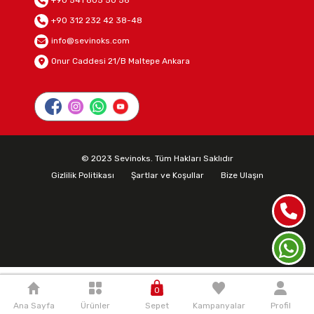
+90 312 232 42 38-48
info@sevinoks.com
Onur Caddesi 21/B Maltepe Ankara
© 2023 Sevinoks. Tüm Hakları Saklıdır
Gizlilik Politikası
Şartlar ve Koşullar
Bize Ulaşın
0
Ana Sayfa
Ürünler
Sepet
Kampanyalar
Profil