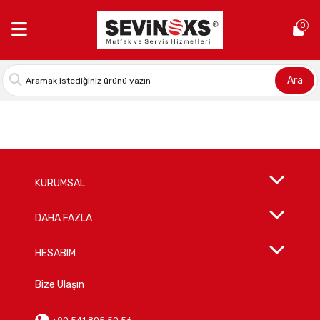
Anasayfa >
Gıda Dilimleme Makineleri Yedek Parçaları
0
Ara
Önceki
1
Sonraki
KURUMSAL
DAHA FAZLA
HESABIM
Bize Ulaşın
+90 541 805 50 56