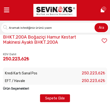
Anasayfa >
BHKT.200A Boğaziçi Hamur Kestart Makinesi Ayaklı 
0
Ara
Stok Kodu:
BHKT.200A
BHKT.200A Boğaziçi Hamur Kestart
Makinesi Ayaklı BHKT.200A
KDV Dahil
250.223,62₺
250.223,62₺
Kredi Kartı Sanal Pos
250.223,62₺
EFT / Havale
Ürün Seçenekleri
Sepete Ekle