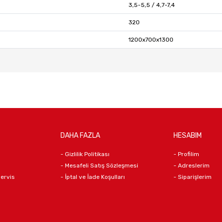
3,5-5,5 / 4,7-7,4
320
1200x700x1300
DAHA FAZLA
HESABIM
- Gizlilik Politikası
- Profilim
- Mesafeli Satış Sözleşmesi
- Adreslerim
Servis
- İptal ve İade Koşulları
- Siparişlerim