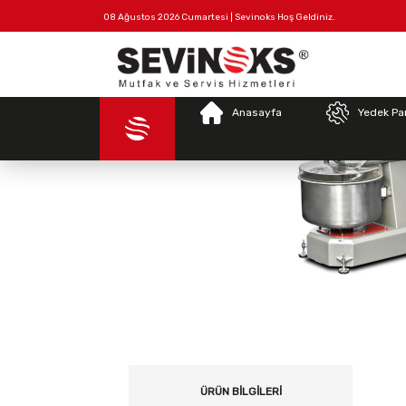
08 Ağustos 2026 Cumartesi | Sevinoks Hoş Geldiniz.
Tüm
Hakkımızda
İletişim
Ürünler
Anasayfa
Yedek Pa
ÜRÜN BILGILERI