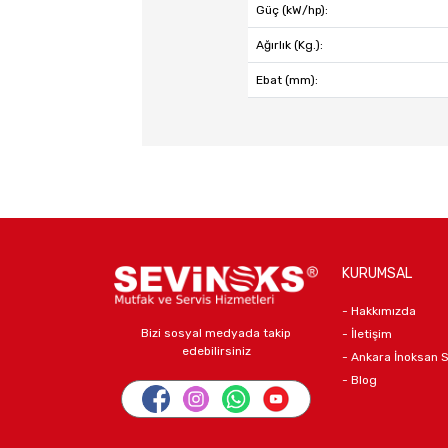
Güç (kW/hp):
Ağırlık (Kg.):
Ebat (mm):
KURUMSAL
- Hakkımızda
Bizi sosyal medyada takip
- İletişim
edebilirsiniz
- Ankara İnoksan 
- Blog