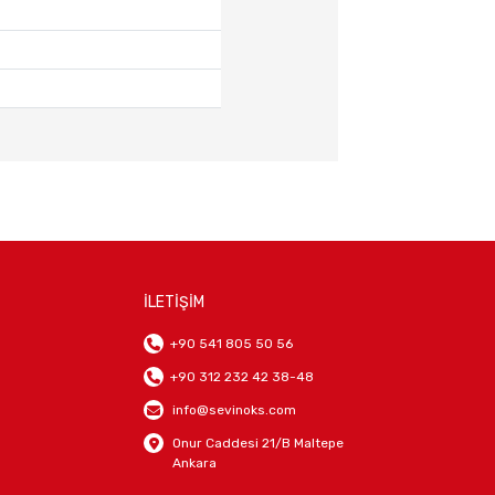
İLETİŞİM
+90 541 805 50 56
+90 312 232 42 38-48
info@sevinoks.com
Onur Caddesi 21/B Maltepe
Ankara