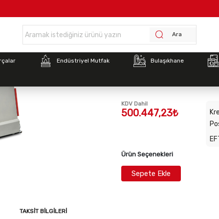
Anasayfa >
BSH.75 Boğaziçi 75 Kg Spiral Hamur Yoğurma Makinesi BSH.7
Ara
Stok Kodu:
BSH.75
rçalar
Endüstriyel Mutfak
Bulaşıkhane
BSH.75 Boğaziçi 75 Kg 
Yoğurma Makinesi BSH.
KDV Dahil
500.447,23₺
Kre
Po
EF
Ürün Seçenekleri
Sepete Ekle
TAKSIT BILGILERI