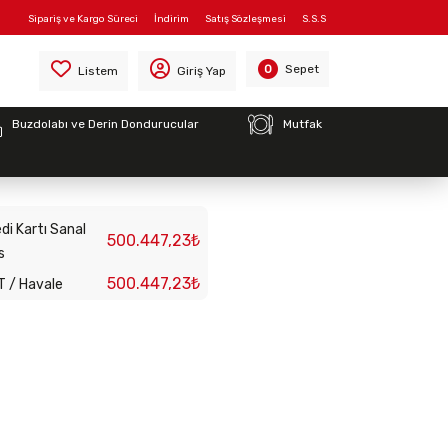
Sipariş ve Kargo Süreci
İndirim
Satış Sözleşmesi
S.S.S
5
Sepet
0
Listem
Giriş Yap
Buzdolabı ve Derin Dondurucular
Mutfak
Spiral Hamur
75
di Kartı Sanal
500.447,23₺
s
500.447,23₺
T / Havale