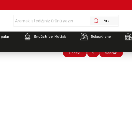
Anasayfa >
İletişim
Ara
rçalar
Endüstriyel Mutfak
Bulaşıkhane
Önceki
1
Sonraki