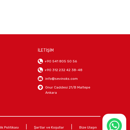
İLETİŞİM
+90 541 805 50 56
+90 312 232 42 38-48
info@sevinoks.com
Onur Caddesi 21/B Maltepe
Ankara
|
|
lik Politikası
Şartlar ve Koşullar
Bize Ulaşın