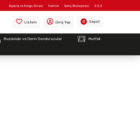
Sipariş ve Kargo Süreci
İndirim
Satış Sözleşmesi
S.S.S
Sepet
0
Listem
Giriş Yap
Buzdolabı ve Derin Dondurucular
Mutfak