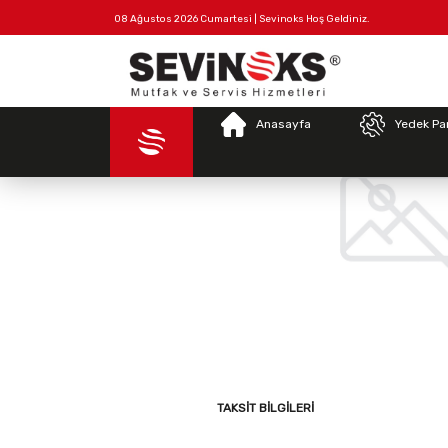
08 Ağustos 2026 Cumartesi | Sevinoks Hoş Geldiniz.
Tüm
Hakkımızda
İletişim
Ürünler
Anasayfa
Yedek Pa
TAKSIT BILGILERI