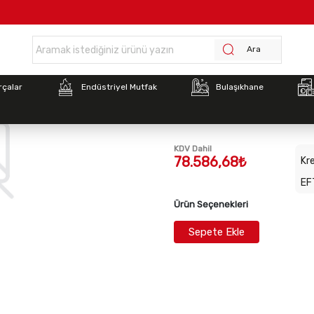
Anasayfa >
İnoksan 9GR007 Üst raf sistemi 3.5 modül (2700x1135x1033)
Ara
Stok Kodu:
INO-9GR007
rçalar
Endüstriyel Mutfak
Bulaşıkhane
İnoksan 9GR007 Üst raf 
(2700x1135x1033)
KDV Dahil
78.586,68₺
Kre
EF
Ürün Seçenekleri
Sepete Ekle