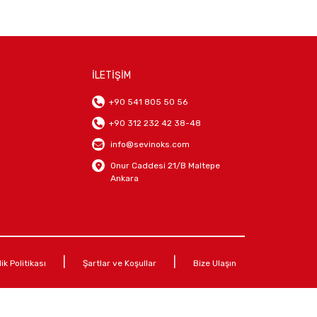
İLETİŞİM
+90 541 805 50 56
+90 312 232 42 38-48
info@sevinoks.com
Onur Caddesi 21/B Maltepe
Ankara
|
|
lik Politikası
Şartlar ve Koşullar
Bize Ulaşın