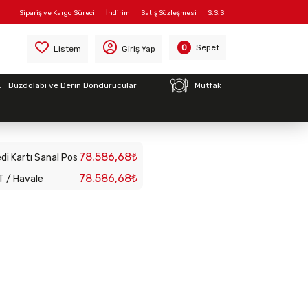
Sipariş ve Kargo Süreci
İndirim
Satış Sözleşmesi
S.S.S
Sepet
0
Listem
Giriş Yap
Buzdolabı ve Derin Dondurucular
Mutfak
sistemi 3.5 modül
78.586,68₺
di Kartı Sanal Pos
78.586,68₺
T / Havale