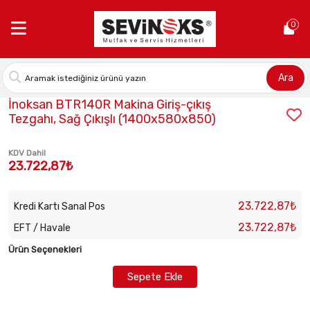
Anasayfa >
İnoksan BTR140R Makina Giriş-çıkış Tezgahı, Sağ Çık
0
Ara
Stok Kodu:
INO-BTR140R
İnoksan BTR140R Makina Giriş-çıkış
Tezgahı, Sağ Çıkışlı (1400x580x850)
KDV Dahil
23.722,87₺
23.722,87₺
Kredi Kartı Sanal Pos
23.722,87₺
EFT / Havale
Ürün Seçenekleri
Sepete Ekle