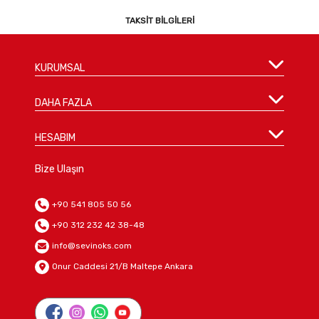
TAKSIT BILGILERI
KURUMSAL
DAHA FAZLA
HESABIM
Bize Ulaşın
+90 541 805 50 56
+90 312 232 42 38-48
info@sevinoks.com
Onur Caddesi 21/B Maltepe Ankara