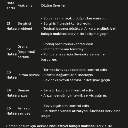
Hata
Açıklama
Çözüm Önerileri
Kodu
- Su vanasının açık olduğundan emin olun.
E1
Su girişi
- Su giriş filtresini kontrol edin.
Hatası
problemi
- Tesisat basıncı düşükse, Ankara
endüstriyel
bulaşık makinesi
servisi ile iletişime geçin.
- Drenaj hortumunu kontrol edin.
Drenaj
E2
- Pompa filtresini temizleyin.
(boşaltma)
Hatası
- Pompa arızası için Sevinoks servisine
sorunu
başvurun.
- Termostat veya rezistansı kontrol edin.
E3
Isıtma arızası
- Elektrik bağlantılarını inceleyin.
Hatası
- Sevinoks yetkili servisi ile iletişime geçin.
E4
Sensör
- Sensör kablolarını kontrol edin.
Hatası
arızası
- Arızalı sensör için teknik servis çağırın.
- Seviye şalterini kontrol edin.
E5
Aşırı su
- Doldurma vanası arızalıysa,
Sevinoks
servisine
Hatası
seviyesi
ulaşın.
Hemen çözüm için Ankara
endüstriyel bulaşık makinesi
servisi ile