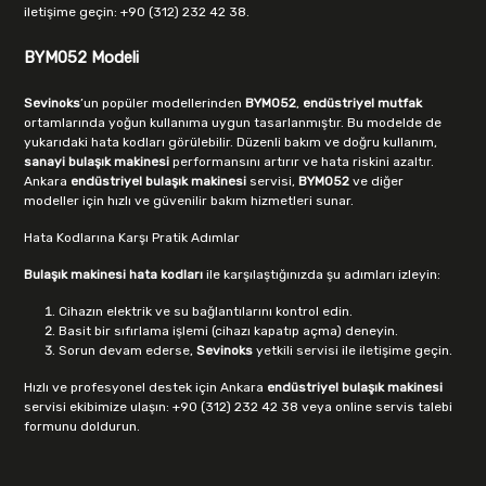
iletişime geçin: +90 (312) 232 42 38.
BYM052 Modeli
Sevinoks
’un popüler modellerinden
BYM052
,
endüstriyel mutfak
ortamlarında yoğun kullanıma uygun tasarlanmıştır. Bu modelde de
yukarıdaki hata kodları görülebilir. Düzenli bakım ve doğru kullanım,
sanayi bulaşık makinesi
performansını artırır ve hata riskini azaltır.
Ankara
endüstriyel bulaşık makinesi
servisi,
BYM052
ve diğer
modeller için hızlı ve güvenilir bakım hizmetleri sunar.
Hata Kodlarına Karşı Pratik Adımlar
Bulaşık makinesi hata kodları
ile karşılaştığınızda şu adımları izleyin:
Cihazın elektrik ve su bağlantılarını kontrol edin.
Basit bir sıfırlama işlemi (cihazı kapatıp açma) deneyin.
Sorun devam ederse,
Sevinoks
yetkili servisi ile iletişime geçin.
Hızlı ve profesyonel destek için
Ankara
endüstriyel bulaşık makinesi
servisi ekibimize ulaşın: +90 (312) 232 42 38 veya online servis talebi
formunu doldurun.