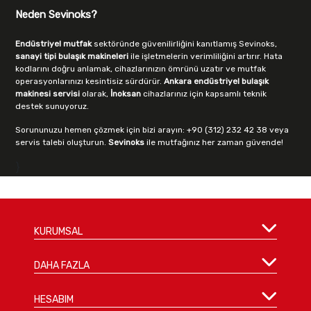
Neden Sevinoks?
Endüstriyel mutfak
sektöründe güvenilirliğini kanıtlamış Sevinoks,
sanayi tipi bulaşık makineleri
ile işletmelerin verimliliğini artırır. Hata
kodlarını doğru anlamak, cihazlarınızın ömrünü uzatır ve mutfak
operasyonlarınızı kesintisiz sürdürür.
Ankara endüstriyel bulaşık
makinesi servisi
olarak,
İnoksan
cihazlarınız için kapsamlı teknik
destek sunuyoruz.
Sorununuzu hemen çözmek için bizi arayın: +90 (312) 232 42 38 veya
servis talebi oluşturun.
Sevinoks
ile mutfağınız her zaman güvende!
}
KURUMSAL
DAHA FAZLA
HESABIM