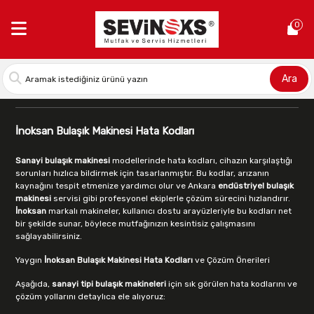
Anasayfa >
Blog
0
İnoksan BYM052 Hata Kodu ve Anlamları
Ara
Sevinoks
21 Mayıs
3 Paragraf
İnoksan Bulaşık Makinesi Hata Kodları
Sanayi bulaşık makinesi
modellerinde hata kodları, cihazın karşılaştığı
sorunları hızlıca bildirmek için tasarlanmıştır. Bu kodlar, arızanın
kaynağını tespit etmenize yardımcı olur ve Ankara
endüstriyel bulaşık
makinesi
servisi gibi profesyonel ekiplerle çözüm sürecini hızlandırır.
İnoksan
markalı makineler, kullanıcı dostu arayüzleriyle bu kodları net
bir şekilde sunar, böylece mutfağınızın kesintisiz çalışmasını
sağlayabilirsiniz.
Yaygın
İnoksan Bulaşık Makinesi Hata Kodları
ve Çözüm Önerileri
Aşağıda,
sanayi tipi bulaşık makineleri
için sık görülen hata kodlarını ve
çözüm yollarını detaylıca ele alıyoruz: