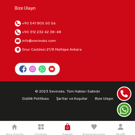
Bize Ulaşın
+90 541 805 50 56
+90 312 232 42 38-48
info@sevinoks.com
Onur Caddesi 21/B Maltepe Ankara
© 2023 Sevinoks. Tüm Hakları Saklıdır
Gizlilik Politikası
Şartlar ve Koşullar
Bize Ulaşın
0
Ana Sayfa
Ürünler
Sepet
Kampanyalar
Profil