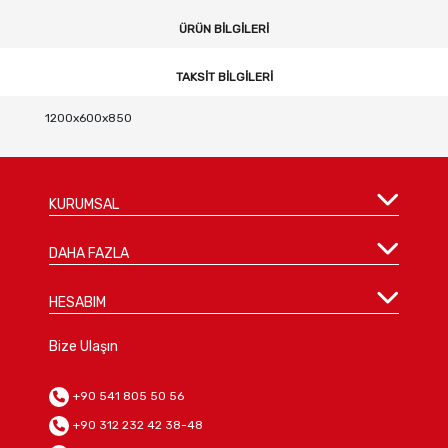
ÜRÜN BILGILERI
TAKSIT BILGILERI
1200x600x850
KURUMSAL
DAHA FAZLA
HESABIM
Bize Ulaşın
+90 541 805 50 56
+90 312 232 42 38-48