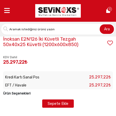
Anasayfa >
İnoksan E2N126 İki Küvetli Tezgah 50x40x25 Küvetl
0
Ara
Stok Kodu:
INO-E2N126
İnoksan E2N126 İki Küvetli Tezgah
50x40x25 Küvetli (1200x600x850)
KDV Dahil
25.297,22₺
25.297,22₺
Kredi Kartı Sanal Pos
25.297,22₺
EFT / Havale
Ürün Seçenekleri
Sepete Ekle