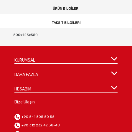
ÜRÜN BILGILERI
TAKSIT BILGILERI
500x425x550
KURUMSAL
DAHA FAZLA
HESABIM
Bize Ulaşın
+90 541 805 50 56
+90 312 232 42 38-48