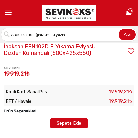
Anasayfa >
İnoksan EEN102D El Yıkama Eviyesi, Dizden Kumand
0
Ara
Stok Kodu:
INO-EEN102D
İnoksan EEN102D El Yıkama Eviyesi,
Dizden Kumandalı (500x425x550)
KDV Dahil
19.919,21₺
19.919,21₺
Kredi Kartı Sanal Pos
19.919,21₺
EFT / Havale
Ürün Seçenekleri
Sepete Ekle