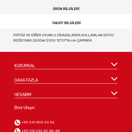
ÜRÜN BILGILERI
TAKSIT BILGILERI
FRİTÖZ VE DİĞER UYUMLU CİHAZALARDA KULLANILAN ISITICI
REZİSTANS 2500W/230V 12*21*16 cm ÇAPINDA
KURUMSAL
DAHA FAZLA
HESABIM
Bize Ulaşın
+90 541 805 50 56
+90 312 232 42 38-48