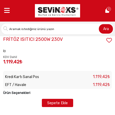
Anasayfa >
FRİTÖZ ISITICI 2500W 230V
0
Ara
Stok Kodu:
7071727408
FRİTÖZ ISITICI 2500W 230V
İD
KDV Dahil
1.119,42₺
1.119,42₺
Kredi Kartı Sanal Pos
1.119,42₺
EFT / Havale
Ürün Seçenekleri
Sepete Ekle