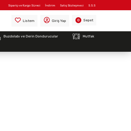
Sipariş ve Kargo Süreci
İndirim
Satış Sözleşmesi
S.S.S
arça
Sepet
0
Listem
Giriş Yap
Buzdolabı ve Derin Dondurucular
Mutfak