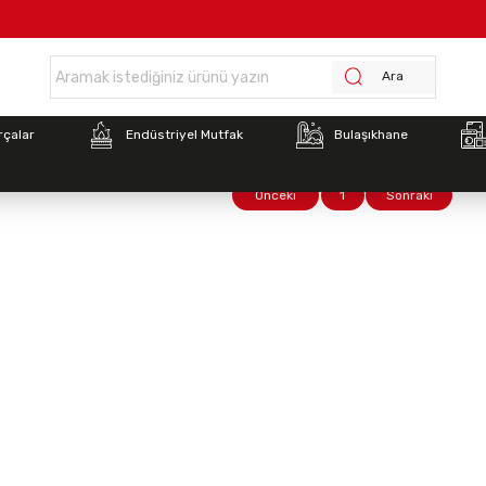
sayfa >
İnoksan Yedek Parçaları
>
İnoksan Kaynatma Tenceresi Yedek P
Ara
rçalar
Endüstriyel Mutfak
Bulaşıkhane
Önceki
1
Sonraki