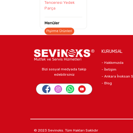
Tenceresi Yedek
Parça
Menüler
Pişirme Ürünleri
Bulaşık Makinesi
En Çok Satılanlar
KURUMSAL
Çay Makineleri ve
Yedek Parçalar
- Hakkımızda
Ayın Ürünleri
Bizi sosyal medyada takip
- İletişim
edebilirsiniz
- Ankara İnoksan 
Yedek Parçalar
- Blog
© 2023 Sevinoks. Tüm Hakları Saklıdır