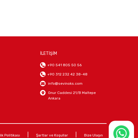
İLETİŞİM
+90 541 805 50 56
+90 312 232 42 38-48
info@sevinoks.com
Onur Caddesi 21/B Maltepe
Ankara
|
|
lik Politikası
Şartlar ve Koşullar
Bize Ulaşın