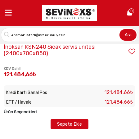
Anasayfa >
İnoksan KSN240 Sıcak servis ünitesi (2400x700x850
0
Ara
Stok Kodu:
INO-KSN240
İnoksan KSN240 Sıcak servis ünitesi
(2400x700x850)
KDV Dahil
121.484,66₺
121.484,66₺
Kredi Kartı Sanal Pos
121.484,66₺
EFT / Havale
Ürün Seçenekleri
Sepete Ekle