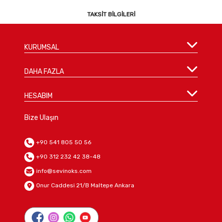
TAKSIT BILGILERI
KURUMSAL
DAHA FAZLA
HESABIM
Bize Ulaşın
+90 541 805 50 56
+90 312 232 42 38-48
info@sevinoks.com
Onur Caddesi 21/B Maltepe Ankara