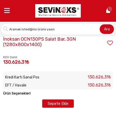
Anasayfa >
İnoksan OCN130PS Salat Bar, 3GN (1280x800x1400)
0
Ara
Stok Kodu:
INO-OCN130PS
İnoksan OCN130PS Salat Bar, 3GN
(1280x800x1400)
KDV Dahil
130.626,31₺
130.626,31₺
Kredi Kartı Sanal Pos
130.626,31₺
EFT / Havale
Ürün Seçenekleri
Sepete Ekle