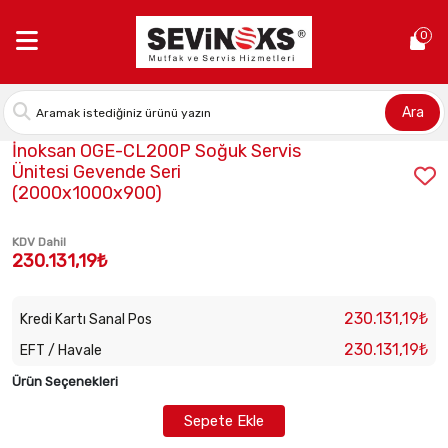
Anasayfa >
İnoksan OGE-CL200P Soğuk Servis Ünitesi Gevende
0
Ara
Stok Kodu:
INO-OGE-CL200P
İnoksan OGE-CL200P Soğuk Servis
Ünitesi Gevende Seri
(2000x1000x900)
KDV Dahil
230.131,19₺
230.131,19₺
Kredi Kartı Sanal Pos
230.131,19₺
EFT / Havale
Ürün Seçenekleri
Sepete Ekle