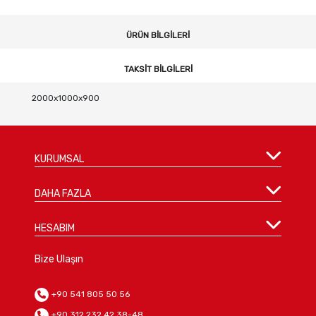
ÜRÜN BILGILERI
TAKSIT BILGILERI
2000x1000x900
KURUMSAL
DAHA FAZLA
HESABIM
Bize Ulaşın
+90 541 805 50 56
+90 312 232 42 38-48