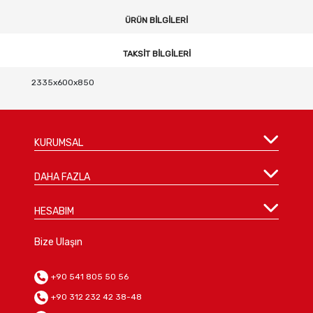
ÜRÜN BILGILERI
TAKSIT BILGILERI
2335x600x850
KURUMSAL
DAHA FAZLA
HESABIM
Bize Ulaşın
+90 541 805 50 56
+90 312 232 42 38-48