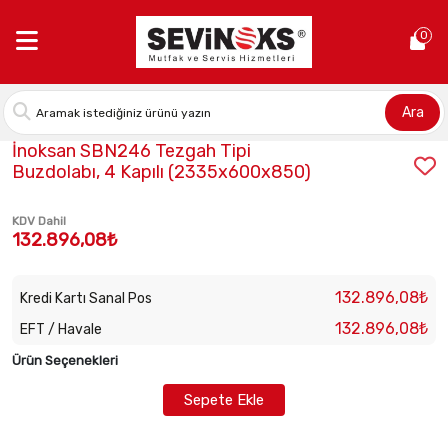
Anasayfa >
İnoksan SBN246 Tezgah Tipi Buzdolabı, 4 Kapılı (23
0
Ara
Stok Kodu:
INO-SBN246
İnoksan SBN246 Tezgah Tipi
Buzdolabı, 4 Kapılı (2335x600x850)
KDV Dahil
132.896,08₺
132.896,08₺
Kredi Kartı Sanal Pos
132.896,08₺
EFT / Havale
Ürün Seçenekleri
Sepete Ekle